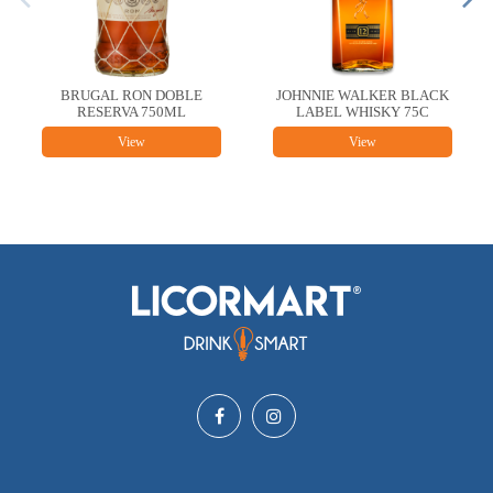
LE
JOHNNIE WALKER BLACK
ARZUAGA LA PLANTA
LABEL WHISKY 75C
TEMPRANILLO 750 ML
View
View