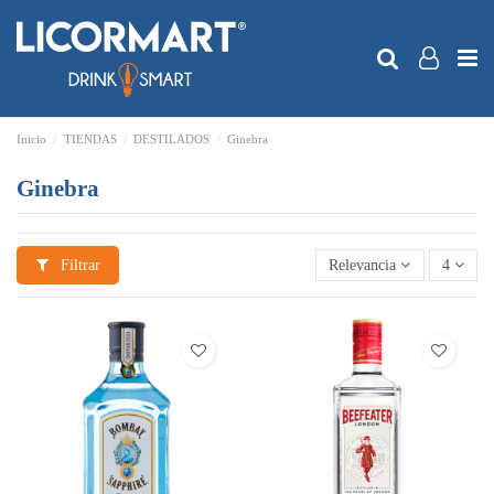
Inicio
TIENDAS
DESTILADOS
Ginebra
Ginebra
Filtrar
Relevancia
4