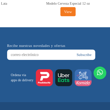
 Lata
Modelo Cerveza Especial 12 oz
View
Subscribe
Ordena via
apps de delivery