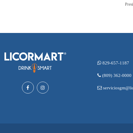
Pres
829-657-1187
(809) 362-0000
serviciosgm@lic