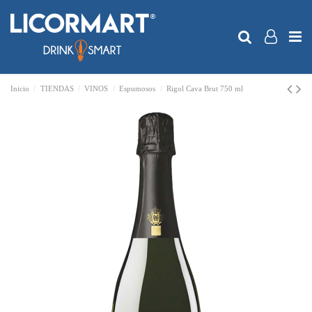
Inicio
TIENDAS
VINOS
Espumosos
Rigol Cava Brut 750 ml