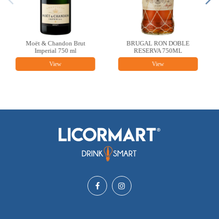
RUGAL RON DOBLE
MARIETA ALBARIÑO
ARZUA
RESERVA 750ML
750ML
TEMPRA
View
View