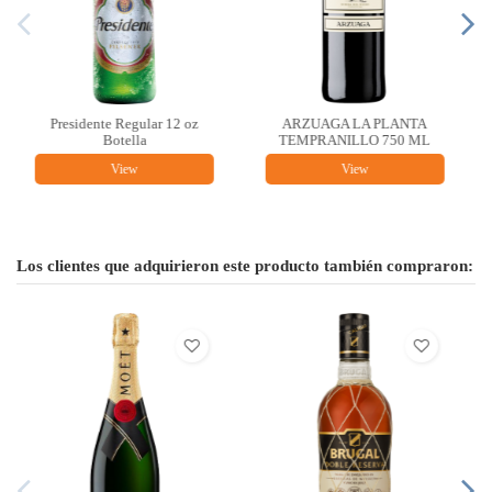
ZUAGA LA PLANTA
MARIETA ALBARIÑO
Moët &
MPRANILLO 750 ML
750ML
Imp
View
View
Los clientes que adquirieron este producto también compraron: